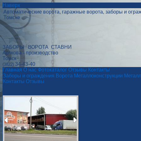
Наверх
Автоматические ворота, гаражные ворота, заборы и огра
Томске
ЗАБОРЫ ВОРОТА СТАВНИ
Арткова - производство
Томск
34-43-40
(3822)
Главная
О нас
Фотокаталог
Отзывы
Контакты
Заборы и ограждения
Ворота
Металлоконструкции
Металл
Контакты
Отзывы