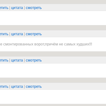
етить
|
цитата
|
смотреть
етить
|
цитата
|
смотреть
е смонтированных ворот,причём не самых худших!!!
етить
|
цитата
|
смотреть
етить
|
цитата
|
смотреть