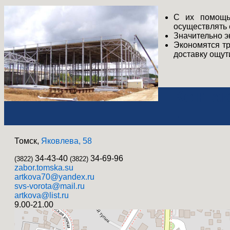
С их помощью
осуществлять 
Значительно э
Экономятся тр
доставку ощу
Конта
-
Томск,
Яковлева, 58
34-43-40
34-69-96
(3822)
(3822)
zabor.tomska.su
artkova70@yandex.ru
svs-vorota@mail.ru
artkova@list.ru
9.00-21.00