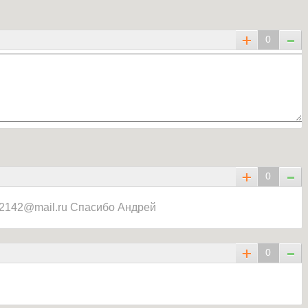
0
0
912142@mail.ru Спасибо Андрей
0