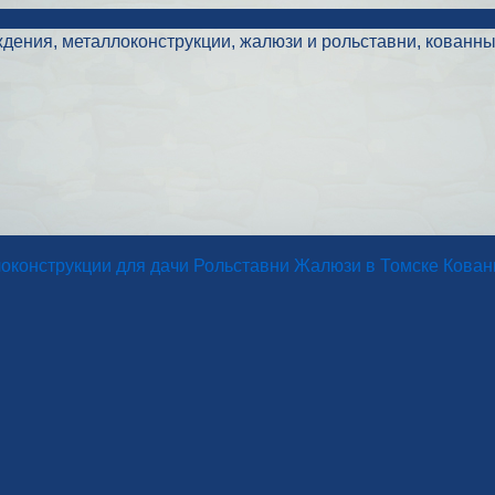
ждения, металлоконструкции, жалюзи и рольставни, кованны
оконструкции для дачи
Рольставни
Жалюзи в Томске
Кован