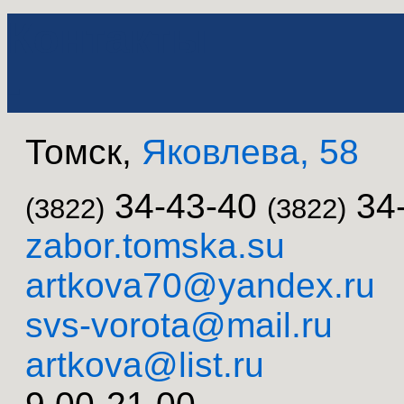
Контакты
-
Томск,
Яковлева, 58
34-43-40
34-
(3822)
(3822)
zabor.tomska.su
artkova70@yandex.ru
svs-vorota@mail.ru
artkova@list.ru