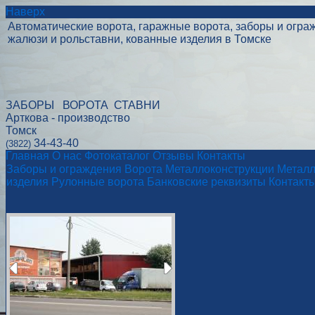
Наверх
Автоматические ворота, гаражные ворота, заборы и огра
жалюзи и рольставни, кованные изделия в Томске
ЗАБОРЫ ВОРОТА СТАВНИ
Арткова - производство
Томск
34-43-40
(3822)
Главная
О нас
Фотокаталог
Отзывы
Контакты
Заборы и ограждения
Ворота
Металлоконструкции
Металл
изделия
Рулонные ворота
Банковские реквизиты
Контакт